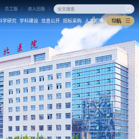
员工版
|
进入旧版
|
科学研究
学科建设
信息公开
招标采购
人才招聘
医学教育
科学研究
学科建设
本科生教育
科研动态
重点学科
研究生教育
科研管理
医工交叉
住培专培
中西医协同旗舰医院
继续教育
信息公开
招标采购
教学之窗
医院概况
采购公告
规章制度
医院环境
中标公告
下载专区