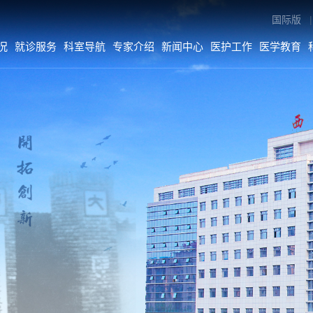
国际版
|
况
就诊服务
科室导航
专家介绍
新闻中心
医护工作
医学教育
专家介绍
新闻中心
医护工作
内科系统
医院要闻
医疗动态
外科系统
综合新闻
护理动态
医技•平台
科室动态
病院•中心
人文关怀
媒体二院
公告
数字院报