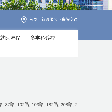
行风建设
人才招聘
医疗服务
首页
>
就诊服务
>
来院交通
财务信息
就医流程
多学科诊疗
 37路; 102路; 103路; 182路; 208路; 2