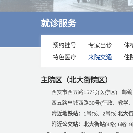
多学科诊疗
特色医疗
就诊服务
来院交通
住院指南
预约挂号
专家出诊
体
价格公示
特色医疗
来院交通
住
主院区（北大街院区）
西安市西五路157号(医疗区) 邮编: 
西五路皇城西路30号(行政、教学、
附近地铁站：
1号线、2号线
北大
附近公交站：
北大街站
(4路; 6路; 