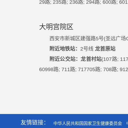
29路; 235路; 236路; 294路; 600路; 60
大明宫院区
西安市新城区建强路5号(圣远广场
附近地铁站：
2号线
龙首原站
附近公交站：龙首村站
(107路; 11
60998路; 711路; 717705路; 708路; 9
友情链接：
中华人民共和国国家卫生健康委员会