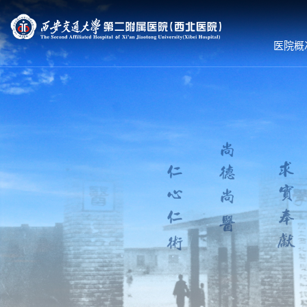
医院概
医院概况
就诊服务
科室导航
医院简介
预约挂号
内科系统
组织机构
专家出诊
外科系统
领导团队
体检服务
医技•平台
联系我们
医保服务
病院•中心
护理到家
就诊须知
就医流程