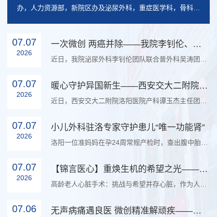
办，人力资源部，新院区办及泌尿外科，重症医学科，骨科，
精准医疗研...
07.07
一次微创 两癌并除——我院李钊伦、吴涛团队再度联手成功完成机器人盆腔双癌同期根...
2026
近日，我院泌尿外科李钊伦团队联合普外科吴涛团队，在多学科协同配合下，成功为一名79岁高龄患者实施达芬奇机器人辅助下同期...
07.07
暖心守护异国新生——西安交大二附院洛阳医院产科助力印尼孕妈平安顺产
2026
近日，西安交大二附院洛阳医院产科谭玉杰主任团队助力印度尼西亚孕妈平安顺产。因语言不通、身处异乡，这位印尼孕妈待产初期...
07.07
小儿外科驻洛专家守护患儿“唯一功能肾”
2026
洛阳一位准妈妈在孕24周常规产检时，查出腹中胎儿左侧肾积水。从孕期开始，全家人便一直提心吊胆，密切随访观察，满心期待宝...
07.07
【锦言医心】重焕生机的希望之光——76岁维吾尔族老人千里赴陕成功施行复杂心脏手术
2026
高龄老人心脏手术：挑战与希望并存心脏，作为人体的“生命引擎”，一旦出现问题，便会对生命健康造成严重威胁。76岁的维吾尔...
07.06
无声病痛遇良医 微创精准解顽疾——脊柱团队攻克聋哑患者腰椎顽症