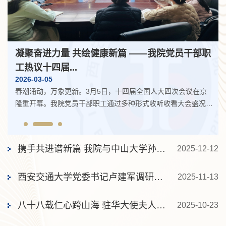
凝心聚力担使命 骐骥驰骋启新程——西安交大二
附院隆重召开20...
2026-02-10
2026年2月9日下午，西安交通大学第二附属医院2025年度领导
，
班子和校管干部述职述廉暨总结表彰大会在南院大礼堂庄重召
到
开。校医学部副主任、医院管理处处长孟晓军出席会议。医院党
量
委书记刘昌，党委副书记、院长张蓬勃，党委副书记、纪委书记
人
滕文葆，党委副书记党变玲，总会计师李文博，副院长戴一、刘
携手共进谱新篇 我院与中山大学孙逸仙纪念医院缔结姐妹医院
2025-12-12
党
明、郭卉、种铁，离退休老干部、中层干部、护士长、各级人大
代表与政协委员、民主党派负责人、各类职工代表及受表彰人员
等300余人...
西安交通大学党委书记卢建军调研我院医疗人才飞地
2025-11-13
八十八载仁心跨山海 驻华大使夫人走进西安交大二附院共话国际...
2025-10-23