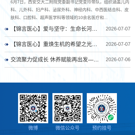
6月7日，西安交大二附院党委副书记党变玲带队，组织涵盖儿内
科、儿外科、妇产科、泌尿外科、神经内科、中西医结合科、皮
肤科、口腔科、超声医学科等领域的10余名医疗和...
【锦言医心】爱与坚守：生命长河中的温暖护航
2026-07-07
【锦言医心】重焕生机的希望之光——76岁维吾尔族老人千里赴陕成功施行复杂心脏手术
2026-07-07
交流聚力促成长 休养赋能再出发——院工会举办2026年第四期（总第17期）学术休假暨...
2026-07-06
微博
微信公众号
预约挂号