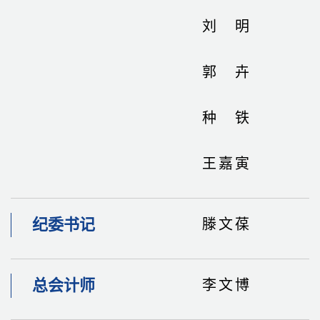
刘明
郭卉
种铁
王嘉寅
纪委书记
滕文葆
总会计师
李文博