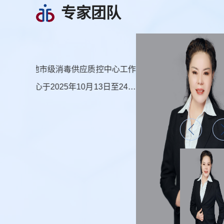
专家团队
司慧君
控中心工作
司慧君，女
日至24日
毒供应专业
研促规范、
理事会常务
应专业委员