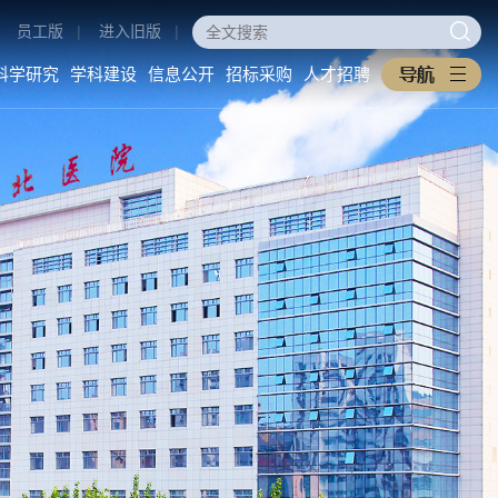
员工版
|
进入旧版
|
科学研究
学科建设
信息公开
招标采购
人才招聘
医学教育
科学研究
学科建设
本科生教育
科研动态
重点学科
研究生教育
科研管理
医工交叉
住培专培
中西医协同旗舰医院
继续教育
信息公开
招标采购
教学之窗
医院概况
采购公告
规章制度
医院环境
中标公告
下载专区