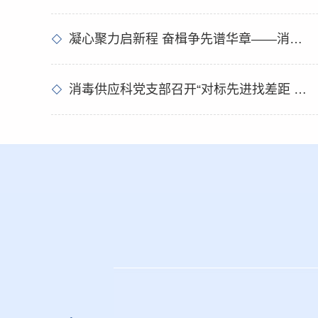
活动伊始，科室主任司
致辞。司主任向辛勤耕
岗位的全体护理同仁，
凝心聚力启新程 奋楫争先谱华章——消毒供应科举办2025年度总结表彰联欢会
挚的祝贺与美好的祝福
全科护士日复一日坚守
消毒供应科党支部召开“对标先进找差距 改进作风提质效”专题组织生活会
守院感底线、精研消毒灭菌