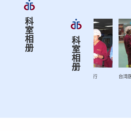
科
室
相
科
册
室
相
册
日本大阪医院参观团一行