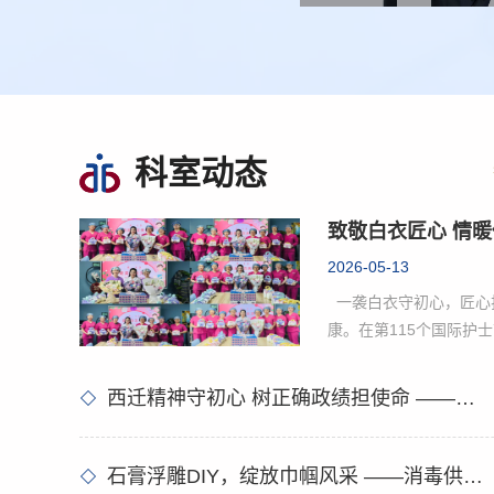
科室动态
2026-05-13
一袭白衣守初心，匠心
康。在第115个国际护
际，为弘扬南丁格尔精
坚守、无私奉献的消毒
西迁精神守初心 树正确政绩担使命 ——西安交大二院消毒供应科党支部召开主题党员大会
员，我科精心组织开展
祝活动，以温情相聚、
式，共度属于白衣天使
石膏浮雕DIY，绽放巾帼风采 ——消毒供应科举办"做自己的艺术家"三八妇女节主题活动