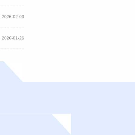
慧君发表温情
耘在消毒供应
致以节日最诚
2026-02-03
，高度肯定了
幕后阵地，严
、...
2026-01-26