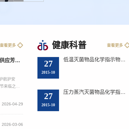
健康科普
查看更多
查看更多
低温灭菌物品化学指示物前后对照版
致敬白衣匠心 情暖供应芳华 ——消毒供应科开展护士节主题庆祝活动
27
2015-10
护航护安
士节来临之
压力蒸汽灭菌物品化学指示物灭菌前后对照版
神，致敬默默
27
供应科护理人
2026-04-29
2015-10
护士节主题庆
趣味同行的方
的美好节日。
2026-03-06