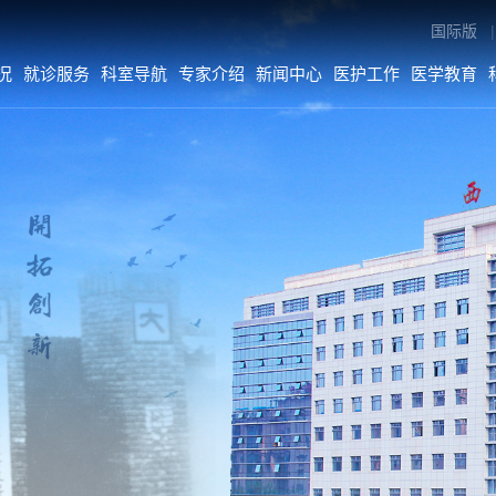
国际版
|
况
就诊服务
科室导航
专家介绍
新闻中心
医护工作
医学教育
专家介绍
新闻中心
医护工作
内科系统
医院要闻
医疗动态
外科系统
综合新闻
护理动态
医技•平台
科室动态
病院•中心
人文关怀
媒体二院
公告
数字院报