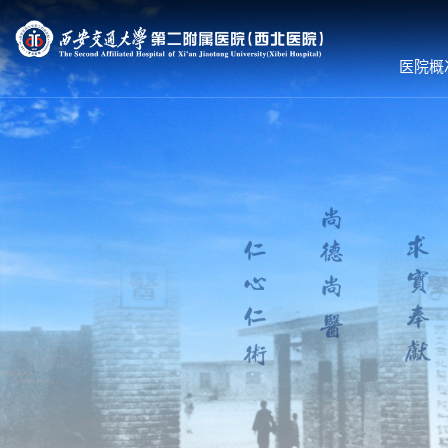
医院概
医院概况
就诊服务
科室导航
医院简介
预约挂号
内科系统
组织机构
专家出诊
外科系统
领导团队
体检服务
医技•平台
联系我们
医保服务
病院•中心
护理到家
就诊须知
就医流程