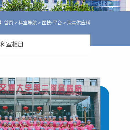
行风建设
人才招聘
医疗服务
首页
>
科室导航
>
医技•平台
>
消毒供应科
财务信息
科室相册